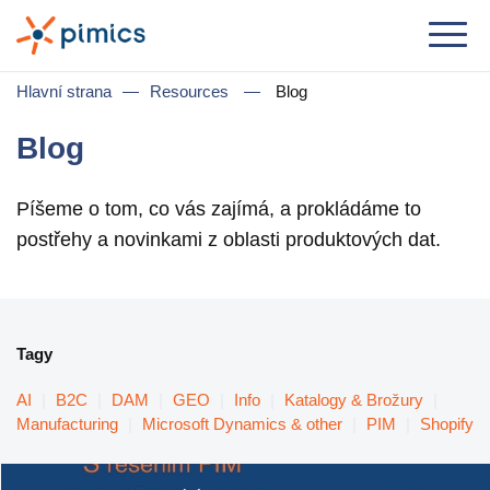
Řešení
Hlavní strana
—
Resources
—
Blog
Dle role
Blog
Product Manager
Píšeme o tom, co vás zajímá, a prokládáme to
Marketing Manager
postřehy a novinkami z oblasti produktových dat.
IT Manager
General Manager
Tagy
Dle komerčního užití
AI
|
B2C
|
DAM
|
GEO
|
Info
|
Katalogy & Brožury
|
Distribuce & Velkoobchod
Manufacturing
|
Microsoft Dynamics & other
|
PIM
|
Shopify
e-Commerce