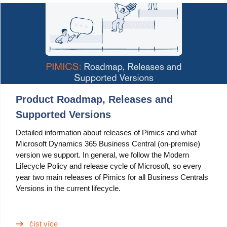
PIM
DAM
Catalog Management
Ecosystem
Product Roadmap, Releases and
Microsoft Dynamics 365 Business Central
Supported Versions
PIM
Detailed information about releases of Pimics and what
Sana Commerce
Microsoft Dynamics 365 Business Central (on-premise)
version we support. In general, we follow the Modern
Lifecycle Policy and release cycle of Microsoft, so every
Partneři
year two main releases of Pimics for all Business Centrals
Versions in the current lifecycle.
Resources
Blog
číst více