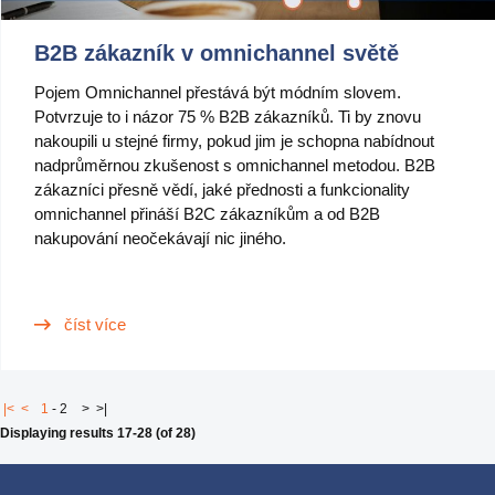
B2B zákazník v omnichannel světě
Pojem Omnichannel přestává být módním slovem.
Potvrzuje to i názor 75 % B2B zákazníků. Ti by znovu
nakoupili u stejné firmy, pokud jim je schopna nabídnout
nadprůměrnou zkušenost s omnichannel metodou. B2B
zákazníci přesně vědí, jaké přednosti a funkcionality
omnichannel přináší B2C zákazníkům a od B2B
nakupování neočekávají nic jiného.
číst více
|<
<
1
-
2
>
>|
Displaying results 17-28 (of 28)