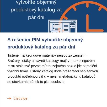
Výroba
Maloobchod
Produkt
Vlastnosti
S řešením PIM vytvoříte objemný
Integrace s platformami
produktový katalog za pár dní
e-Commerce
Tištěné marketingové materiály nejsou za zenitem.
Brožury, letáky a hlavně katalogy mají v marketingovém
Channels & Publishing
mixu stále své pevné místo, zejména pokud jde o tradiční
výrobní firmy. Tištěný katalog dodá prezentaci nabízených
Tištěný katalog
produktů potřebnou váhu – nejen metaforicky, u katalogů
se stovkami stránek to platí doslova.
Klasifikace
Import a export
číst více
Případy použití