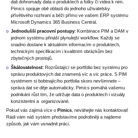
dali dohromady data o produktech a fotky či videa k nim.
Pimics spojuje obě oblasti do jednoho uživatelsky
přívětivého rozhraní a běží přímo ve vašem ERP systému
Microsoft Dynamics 365 Business Central.
Jednodušší pracovní postupy
: Kombinace PIM a DAM v
jednom systému přináší plynulejší workflow. Každý se
snadno dostane k aktuálním informacím o produktech,
technickým specifikacím i kvalitním obrázkům bez
zbytečných prostojů.
Škálovatelnost
: Rozrůstající se portfolio bez systému pro
správu produktových dat znamená víc a víc práce. S PIM
systémem si bobtnajícího portfolia skoro nevšimnete –
správa dat se děje automaticky. Pimics pomáhá vašemu
podnikání růst tím, že udržuje data o produktech i vizuály
konzistentní a organizované.
Pokud vás zajímá více o
Pimics
, neváhejte nás kontaktovat!
Rádi vám náš systém představíme podrobněji a najdeme
způsob, jak vám usnadnit práci.