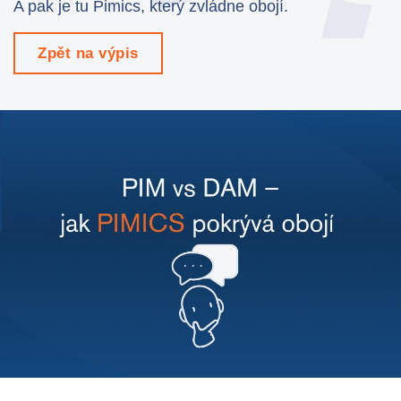
A pak je tu Pimics, který zvládne obojí.
Výroba
Maloobchod
Zpět na výpis
Produkt
Vlastnosti
Integrace s platformami
e-Commerce
Channels & Publishing
Tištěný katalog
Klasifikace
Import a export
Případy použití