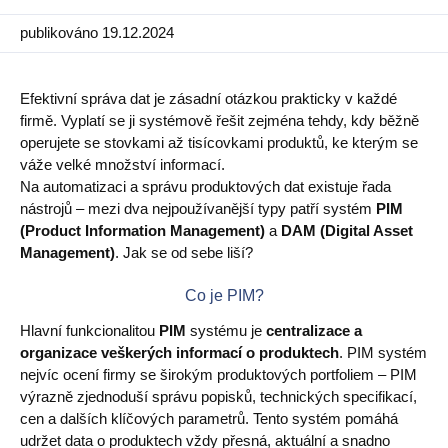
publikováno 19.12.2024
PIM
DAM
Efektivní správa dat je zásadní otázkou prakticky v každé
Catalog Management
firmě. Vyplatí se ji systémově řešit zejména tehdy, kdy běžně
operujete se stovkami až tisícovkami produktů, ke kterým se
váže velké množství informací.
Ecosystem
Na automatizaci a správu produktových dat existuje řada
Microsoft Dynamics 365 Business Central
nástrojů – mezi dva nejpoužívanější typy patří systém
PIM
(Product Information Management)
a
DAM (Digital Asset
PIM
Management)
. Jak se od sebe liší?
Sana Commerce
Co je PIM?
Hlavní funkcionalitou
PIM
systému je
centralizace a
Partneři
organizace veškerých informací o produktech
. PIM systém
nejvíc ocení firmy se širokým produktových portfoliem – PIM
Resources
výrazně zjednoduší správu popisků, technických specifikací,
cen a dalších klíčových parametrů. Tento systém pomáhá
Blog
udržet data o produktech vždy přesná, aktuální a snadno