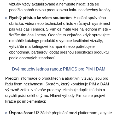
vizuály vždy aktualizované a nemusíte hlídat, zda se
podařilo nahrát novou produktovou fotku na všechny kanály.
Rychlý přístup ke všem souborům
: Hledání správného
obrázku, videa nebo technického listu v různých systémech
pálí váš čas i energii. S Pimics máte vše na jednom místě –
šetříte tím čas i nervy. Oceníte to zejména když spravujete
rozsáhlé katalogy produktů s vysoce kvalitními vizuály,
vytváříte marketingové kampaně nebo potřebujete
obchodnímu partnerovi dodat přesnou specifikaci produktu
podle oborových standardů.
Dvě mouchy jednou ranou: PIMICS pro PIM i DAM
Precizní informace o produktech a atraktivní vizuály jsou pro
řadu firem nezbytností. Systém, který kombinuje PIM a DAM
výrazně zefektivní vaše procesy, eliminuje duplicitní data a
urychlí práci celého týmu. Hlavní výhody Pimics se projeví
krátce po implementaci:
Úspora času
: Už žádné přepínání mezi platformami, abyste