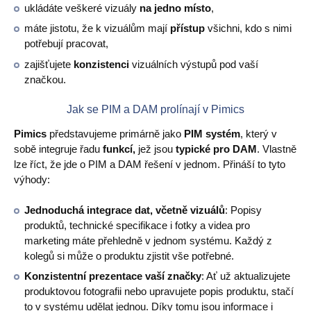
ukládáte veškeré vizuály
na jedno místo
,
máte jistotu, že k vizuálům mají
přístup
všichni, kdo s nimi
potřebují pracovat,
zajišťujete
konzistenci
vizuálních výstupů pod vaší
značkou.
Jak se PIM a DAM prolínají v Pimics
Pimics
představujeme primárně jako
PIM systém
, který v
sobě integruje řadu
funkcí,
jež jsou
typické pro DAM
. Vlastně
lze říct, že jde o PIM a DAM řešení v jednom. Přináší to tyto
výhody:
Jednoduchá integrace dat, včetně vizuálů
: Popisy
produktů, technické specifikace i fotky a videa pro
marketing máte přehledně v jednom systému. Každý z
kolegů si může o produktu zjistit vše potřebné.
Konzistentní prezentace vaší značky
: Ať už aktualizujete
produktovou fotografii nebo upravujete popis produktu, stačí
to v systému udělat jednou. Díky tomu jsou informace i