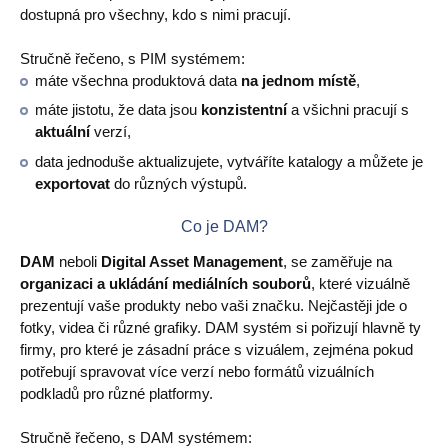
dostupná pro všechny, kdo s nimi pracují.
Videa
Stručně řečeno, s PIM systémem:
Co je PIM
máte všechna produktová data
na jednom místě
,
máte jistotu, že data jsou
konzistentní
a všichni pracují s
Kontakt
aktuální
verzí,
data jednoduše aktualizujete, vytváříte katalogy a můžete je
exportovat
do různých výstupů.
Co je DAM?
DAM
neboli
Digital Asset Management
, se zaměřuje na
organizaci a ukládání mediálních souborů
, které vizuálně
prezentují vaše produkty nebo vaši značku. Nejčastěji jde o
fotky, videa či různé grafiky. DAM systém si pořizují hlavně ty
firmy, pro které je zásadní práce s vizuálem, zejména pokud
potřebují spravovat více verzí nebo formátů vizuálních
podkladů pro různé platformy.
Stručně řečeno, s DAM systémem: