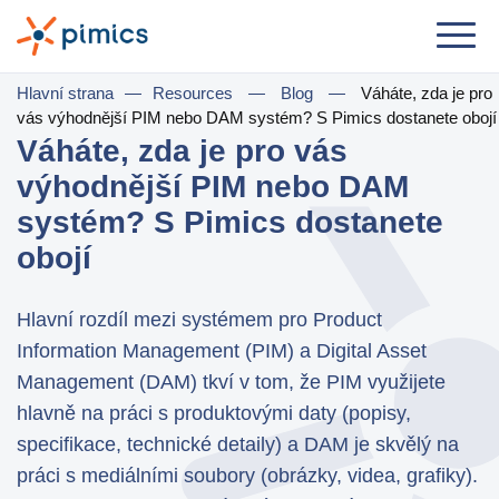
Řešení
Hlavní strana
—
Resources
—
Blog
—
Váháte, zda je pro
vás výhodnější PIM nebo DAM systém? S Pimics dostanete obojí
Dle role
Váháte, zda je pro vás
výhodnější PIM nebo DAM
Product Manager
systém? S Pimics dostanete
Marketing Manager
obojí
IT Manager
General Manager
Hlavní rozdíl mezi systémem pro Product
Information Management (PIM) a Digital Asset
Dle komerčního užití
Management (DAM) tkví v tom, že PIM využijete
hlavně na práci s produktovými daty (popisy,
Distribuce & Velkoobchod
specifikace, technické detaily) a DAM je skvělý na
e-Commerce
práci s mediálními soubory (obrázky, videa, grafiky).