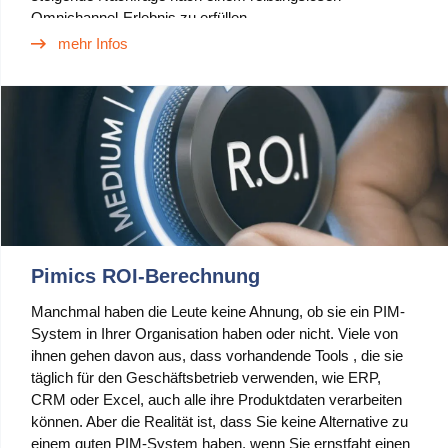
Omnichannel-Erlebnis zu erfüllen.
Anwendungsfälle
mehr Infos
PIM
DAM
Catalog Management
Ecosystem
Microsoft Dynamics 365 Business Central
Pimics ROI-Berechnung
Shopify Integration mit Pimics
Manchmal haben die Leute keine Ahnung, ob sie ein PIM-
Sana Commerce
System in Ihrer Organisation haben oder nicht. Viele von
ihnen gehen davon aus, dass vorhandende Tools , die sie
täglich für den Geschäftsbetrieb verwenden, wie ERP,
Partner
CRM oder Excel, auch alle ihre Produktdaten verarbeiten
können. Aber die Realität ist, dass Sie keine Alternative zu
Ressourcen
einem guten PIM-System haben, wenn Sie ernstfaht einen