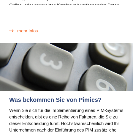
Online- oder gedruckten Katalog mit umfassenden Daten
Blog
zu Ihren Produkten haben möchten. Schließlich ist die
Verwaltung Ihrer Produktinformationen das Rückgrat Ihres
Videos
Unternehmens. In diesem Artikel gehen wir näher auf die
mehr Infos
konkreten Vorteile des Einsatzes von PIM ein und erstellen
Was ist PIM
einen Business Case für Pimics.
Preis
Kontakt
Was bekommen Sie von Pimics?
Wenn Sie sich für die Implementierung eines PIM-Systems
entscheiden, gibt es eine Reihe von Faktoren, die Sie zu
dieser Entscheidung führt. Höchstwahrscheinlich wird Ihr
Unternehmen nach der Einführung des PIM zusätzliche