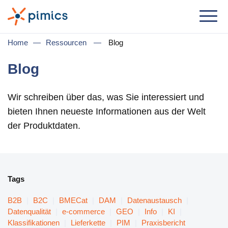
Lösung
Home
—
Ressourcen
—
Blog
Nach Jobrolle
Blog
Produktmanager
Wir schreiben über das, was Sie interessiert und
Marketingmanager
bieten Ihnen neueste Informationen aus der Welt
IT-Manager
der Produktdaten.
Geschäftsführer
Nach Geschäftsbedarf
Tags
Ditribution & Großhandel
B2B
|
B2C
|
BMECat
|
DAM
|
Datenaustausch
|
E-Commerce
Datenqualität
|
e-commerce
|
GEO
|
Info
|
KI
|
Klassifikationen
|
Lieferkette
|
PIM
|
Praxisbericht