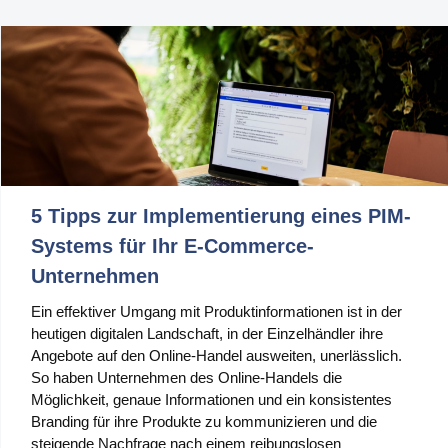
Produktion
PIM für Marketing
Einzelhandel
Produkt
Eigenschaften
5 Tipps zur Implementierung eines PIM-
Integration mit Plattformen
Systems für Ihr E-Commerce-
e-Commerce
Unternehmen
Channels & Publishing
Ein effektiver Umgang mit Produktinformationen ist in der
heutigen digitalen Landschaft, in der Einzelhändler ihre
Druckkataloge
Angebote auf den Online-Handel ausweiten, unerlässlich.
So haben Unternehmen des Online-Handels die
Taxonomie & Klassifizierung
Möglichkeit, genaue Informationen und ein konsistentes
Branding für ihre Produkte zu kommunizieren und die
Standards für den Produktdatenaustausch
steigende Nachfrage nach einem reibungslosen