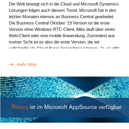
Die Welt bewegt sich in die Cloud und Microsoft Dynamics
Lösungen folgen auch diesem Trend. Microsoft hat in den
letzten Monaten intensiv an Business Central gearbeitet.
Die Business Central Oktober '19 Version ist die erste
Version ohne Windows RTC-Client. Alles läuft über einen
Web-Client oder eine mobile Anwendung. Zumindest aus
meiner Sicht ist es also die erste Version, die wir
vollständig als Cloud-Basis bezeichnen können. Ja, es gibt
noch eine on-premise Version. Aber die Bewegung in die
Cloud ist gut sichtbar.Auch wir mit unserer PIM-Lösung
mehr Infos
müssen vorankommen und Microsoft-Schritten folgen. Wir
haben Pimics für Business Central in Version 2.0
herausgegeben. Diese Version ist derzeit in AppSource
verfügbar und mit der neuesten Business Central Version
kompatibel.