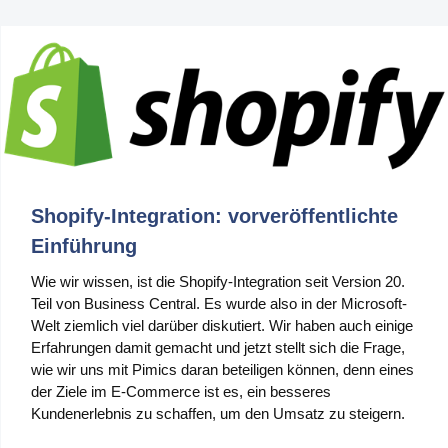
Produktion
PIM für Marketing
Einzelhandel
Produkt
Eigenschaften
Shopify-Integration: vorveröffentlichte
Integration mit Plattformen
Einführung
e-Commerce
Wie wir wissen, ist die Shopify-Integration seit Version 20.
Teil von Business Central. Es wurde also in der Microsoft-
Channels & Publishing
Welt ziemlich viel darüber diskutiert. Wir haben auch einige
Erfahrungen damit gemacht und jetzt stellt sich die Frage,
Druckkataloge
wie wir uns mit Pimics daran beteiligen können, denn eines
Taxonomie & Klassifizierung
der Ziele im E-Commerce ist es, ein besseres
Kundenerlebnis zu schaffen, um den Umsatz zu steigern.
Standards für den Produktdatenaustausch