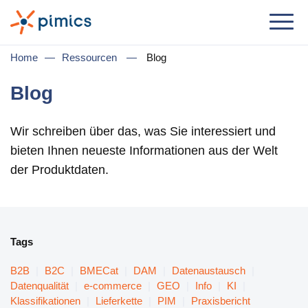
Lösung
Home
—
Ressourcen
—
Blog
Nach Jobrolle
Blog
Produktmanager
Wir schreiben über das, was Sie interessiert und
Marketingmanager
bieten Ihnen neueste Informationen aus der Welt
IT-Manager
der Produktdaten.
Geschäftsführer
Nach Geschäftsbedarf
Tags
Ditribution & Großhandel
B2B
|
B2C
|
BMECat
|
DAM
|
Datenaustausch
|
E-Commerce
Datenqualität
|
e-commerce
|
GEO
|
Info
|
KI
|
Klassifikationen
|
Lieferkette
|
PIM
|
Praxisbericht