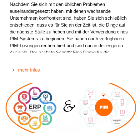
Nachdem Sie sich mit den üblichen Problemen
auseinandergesetzt haben, mit denen wachsende
Unternehmen konfrontiert sind, haben Sie sich schließlich
entschieden, dass es für Sie an der Zeit ist, die Dinge auf
die nächste Stufe zu heben und mit der Verwendung eines
PIM-Systems zu beginnen. Sie haben nach verfügbaren
PIM-Lösungen recherchiert und sind nun in der engeren
Auswahl. Der nächste Schritt? Eine Demo für die
ausgewählten PIM- Lösungen buchen, um mit eigenen
Augen zu sehen, wie sie aussehen, funktionieren und vor
mehr Infos
allem, wie sie den Zwecken Ihres Unternehmens am
besten dienen können. Was wären die wichtigsten Themen,
die Sie mit einem PIM-Spezialisten besprechen sollten,
dass Sie alle Grundlagen abgedeckt haben? Lass es uns
herausfinden.