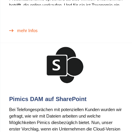
betrifft, die online verkaufen. Und für sie ist Taxonomie ein
Blog
sehr wichtiges Thema.
Videos
mehr Infos
Was ist PIM
Preis
Kontakt
Pimics DAM auf SharePoint
Bei Telefongesprächen mit potenziellen Kunden wurden wir
gefragt, wie wir mit Dateien arbeiten und welche
Möglichkeiten Pimics diesbezüglich bietet. Nun, unser
erster Vorchlag, wenn ein Unternehmen die Cloud-Version