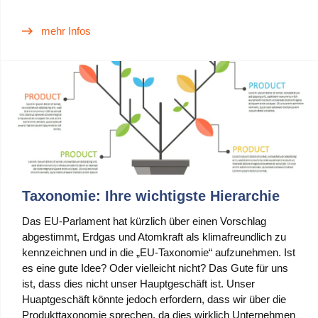
Anwendungsfälle
mehr Infos
PIM
DAM
Catalog Management
Ecosystem
Microsoft Dynamics 365 Business Central
Taxonomie: Ihre wichtigste Hierarchie
Shopify Integration mit Pimics
Das EU-Parlament hat kürzlich über einen Vorschlag
Sana Commerce
abgestimmt, Erdgas und Atomkraft als klimafreundlich zu
kennzeichnen und in die „EU-Taxonomie“ aufzunehmen. Ist
es eine gute Idee? Oder vielleicht nicht? Das Gute für uns
Partner
ist, dass dies nicht unser Hauptgeschäft ist. Unser
Huaptgeschäft könnte jedoch erfordern, dass wir über die
Ressourcen
Produkttaxonomie sprechen, da dies wirklich Unternehmen