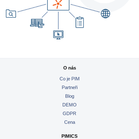
PIM
DAM
Catalog Management
Ecosystem
Microsoft Dynamics 365 Business Central
O nás
PIM
Co je PIM
Partneři
Sana Commerce
Blog
DEMO
Partneři
GDPR
Resources
Cena
Blog
PIMICS