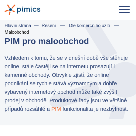
Řešení
Hlavní strana
—
Řešení
—
Dle komerčního užití
—
Maloobchod
Dle role
PIM pro maloobchod
Product Manager
Vzhledem k tomu, že se v dnešní době vše stěhuje
Marketing Manager
online, stále častěji se na internetu prosazují i
IT Manager
kamenné obchody. Obvykle zjistí, že online
podnikání se rychle stává významným a dobře
General Manager
vybavený internetový obchod může také zvýšit
prodej v obchodě. Produktové řady jsou ve většině
Dle komerčního užití
případů rozsáhlé a
PIM
funkcionalita je nezbytnost.
Distribuce & Velkoobchod
e-Commerce