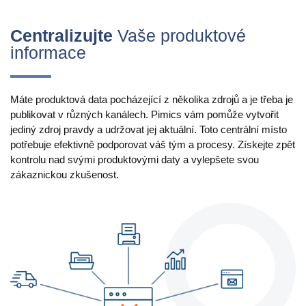
Výroba
Maloobchod
Centralizujte
Vaše produktové
informace
Produkt
Máte produktová data pocházející z několika zdrojů a je třeba je
Vlastnosti
publikovat v různých kanálech. Pimics vám pomůže vytvořit
jediný zdroj pravdy a udržovat jej aktuální. Toto centrální místo
Integrace s platformami
potřebuje efektivně podporovat váš tým a procesy. Získejte zpět
e-Commerce
kontrolu nad svými produktovými daty a vylepšete svou
zákaznickou zkušenost.
Channels & Publishing
Tištěný katalog
Klasifikace
Import a export
Případy použití