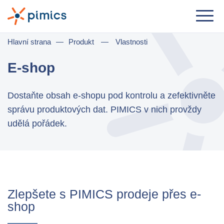
Řešení
Hlavní strana
—
Produkt
—
Vlastnosti
Dle role
E-shop
Product Manager
Dostaňte obsah e-shopu pod kontrolu a zefektivněte
Marketing Manager
správu produktových dat. PIMICS v nich provždy
IT Manager
udělá pořádek.
General Manager
Dle komerčního užití
Distribuce & Velkoobchod
Zlepšete s PIMICS prodeje přes e-
shop
e-Commerce