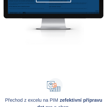
PIM
DAM
Catalog Management
Ecosystem
Microsoft Dynamics 365 Business Central
PIM
Sana Commerce
Partneři
Resources
Přechod z excelu na PIM
zefektivní přípravu
Blog