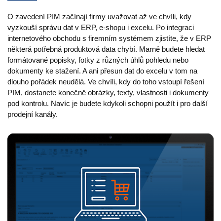
Výroba
O zavedení PIM začínají firmy uvažovat až ve chvíli, kdy
Maloobchod
vyzkouší správu dat v ERP, e-shopu i excelu. Po integraci
internetového obchodu s firemním systémem zjistíte, že v ERP
některá potřebná produktová data chybí. Marně budete hledat
Produkt
formátované popisky, fotky z různých úhlů pohledu nebo
dokumenty ke stažení. A ani přesun dat do excelu v tom na
Vlastnosti
dlouho pořádek neudělá. Ve chvíli, kdy do toho vstoupí řešení
PIM, dostanete konečně obrázky, texty, vlastnosti i dokumenty
Integrace s platformami
pod kontrolu. Navíc je budete kdykoli schopni použít i pro další
e-Commerce
prodejní kanály.
Channels & Publishing
Tištěný katalog
Klasifikace
Import a export
Případy použití