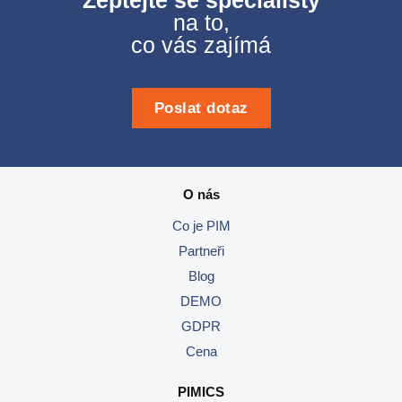
Zeptejte se specialisty
na to,
co vás zajímá
Poslat dotaz
O nás
Co je PIM
Partneři
Blog
DEMO
GDPR
Cena
PIMICS