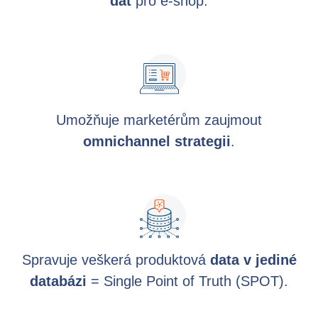
dat
pro e-shop.
Videa
Co je PIM
Kontakt
Umožňuje marketérům zaujmout
omnichannel strategii
.
Spravuje veškerá produktová
data v jediné
databázi
= Single Point of Truth (SPOT).