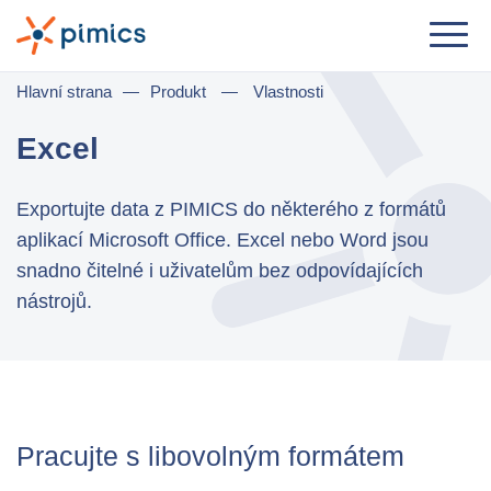
Řešení
Hlavní strana
—
Produkt
—
Vlastnosti
Dle role
Excel
Product Manager
Exportujte data z PIMICS do některého z formátů
Marketing Manager
aplikací Microsoft Office. Excel nebo Word jsou
IT Manager
snadno čitelné i uživatelům bez odpovídajících
nástrojů.
General Manager
Dle komerčního užití
Distribuce & Velkoobchod
Pracujte s libovolným formátem
e-Commerce