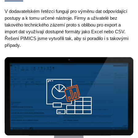
Výroba
V dodavatelském řetězci fungují pro výměnu dat odpovídající
Maloobchod
postupy a k tomu určené nástroje. Firmy a uživatelé bez
takového technického zázemí proto s oblibou pro export a
import dat využívají dostupné formáty jako Excel nebo CSV.
Produkt
Řešení PIMICS jsme vytvořili tak, aby si poradilo i s takovými
případy.
Vlastnosti
Integrace s platformami
e-Commerce
Channels & Publishing
Tištěný katalog
Klasifikace
Import a export
Případy použití