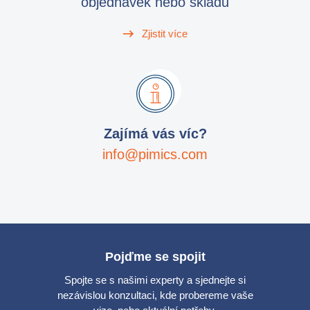
objednávek nebo skladu
Zjistit více
Zajímá vás víc?
info@pimics.com
Pojďme se spojit
Spojte se s našimi experty a sjednejte si
nezávislou konzultaci, kde probereme vaše