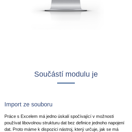
PIM
DAM
Catalog Management
Ecosystem
Microsoft Dynamics 365 Business Central
PIM
Součástí modulu je
Sana Commerce
Partneři
Import ze souboru
Resources
Práce s Excelem má jedno úskalí spočívající v možnosti
používat libovolnou strukturu dat bez definice jednoho napojení
Blog
dat. Proto máme k dispozici nástroj, který určuje, jak se má