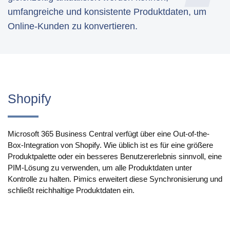
Produktion
umfangreiche und konsistente Produktdaten, um
PIM für Marketing
Online-Kunden zu konvertieren.
Einzelhandel
Produkt
Shopify
Eigenschaften
Integration mit Plattformen
Microsoft 365 Business Central verfügt über eine Out-of-the-
e-Commerce
Box-Integration von Shopify. Wie üblich ist es für eine größere
Produktpalette oder ein besseres Benutzererlebnis sinnvoll, eine
Channels & Publishing
PIM-Lösung zu verwenden, um alle Produktdaten unter
Kontrolle zu halten. Pimics erweitert diese Synchronisierung und
Druckkataloge
schließt reichhaltige Produktdaten ein.
Taxonomie & Klassifizierung
Standards für den Produktdatenaustausch