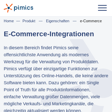
Lösung
Home
—
Produkt
—
Eigenschaften
—
e-Commerce
Nach Jobrolle
E-Commerce-Integrationen
Produktmanager
In diesem Bereich findet Pimics seine
Marketingmanager
offensichtlichste Anwendung als modernes
IT-Manager
Werkzeug für die Verwaltung von Produktdaten.
Pimics verfügt über einzigartige Funktionen zur
Geschäftsführer
Unterstützung des Online-Handels, die keine andere
Software bieten kann. Dazu gehören: ein Single
Nach Geschäftsbedarf
Point of Truth für alle Produktinformationen,
Ditribution & Großhandel
einfache Verwaltung großer Datenmengen, viele
mögliche Verkaufs- und Marketingkanäle, die
E-Commerce
gleichzeitig aktualisiert werden können,