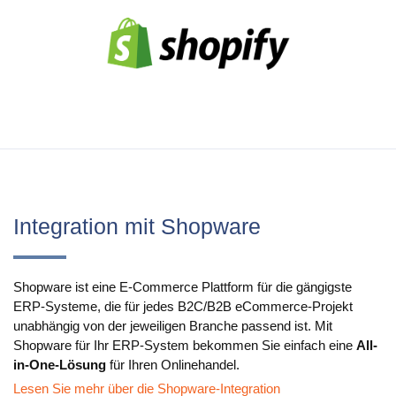
Anwendungsfälle
PIM
DAM
Catalog Management
Ecosystem
Microsoft Dynamics 365 Business Central
Integration mit Shopware
Shopify Integration mit Pimics
Sana Commerce
Shopware ist eine E-Commerce Plattform für die gängigste
ERP-Systeme, die für jedes B2C/B2B eCommerce-Projekt
unabhängig von der jeweiligen Branche passend ist. Mit
Partner
Shopware für Ihr ERP-System bekommen Sie einfach eine
All-
in-One-Lösung
für Ihren Onlinehandel.
Ressourcen
Lesen Sie mehr über die Shopware-Integration