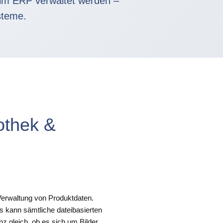
t im ERP verwaltet werden –
steme.
iothek &
 Verwaltung von Produktdaten.
s kann sämtliche dateibasierten
z gleich, ob es sich um Bilder,