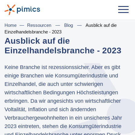
Lösung
Home
—
Ressourcen
—
Blog
—
Ausblick auf die
Einzelhandelsbranche - 2023
Nach Jobrolle
Ausblick auf die
Einzelhandelsbranche - 2023
Produktmanager
Marketingmanager
Keine Branche ist rezessionssicher. Aber es gibt
IT-Manager
einige Branchen wie Konsumgüterindustrie und
Einzelhandel, die auch unter schwierigen
Geschäftsführer
wirtschaftlichen Bedingungen Höchstleistungen
erbringen. Da wir angesichts von wirtschaftlicher
Nach Geschäftsbedarf
Voltalität, Inflation und sich ändernden
Ditribution & Großhandel
Verbrauchergewohnheiten in ein unsicheres Jahr
E-Commerce
2023 eintreten, stehen die Konsumgüterindustrie
und Einzelhandelsbranche unter enormen Druck,