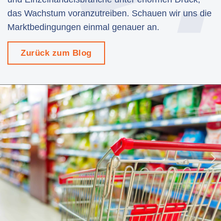
Produktion
das Wachstum voranzutreiben. Schauen wir uns die
PIM für Marketing
Marktbedingungen einmal genauer an.
Einzelhandel
Zurück zum Blog
Produkt
Eigenschaften
Integration mit Plattformen
e-Commerce
Channels & Publishing
Druckkataloge
Taxonomie & Klassifizierung
Standards für den Produktdatenaustausch