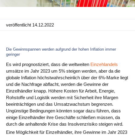
Anwendungsfälle
PIM
veröffentlicht 14.12.2022
DAM
Catalog Management
Die Gewinnspannen werden aufgrund der hohen Inflation immer
geringer
Ecosystem
Es wird prognostiziert, dass die weltweiten
Einzehlandels
umsätze im Jahr 2023 um 5% steigen werden, aber da die
Microsoft Dynamics 365 Business Central
globale Inflation höchstwahrscheinlich über der 6%-Marke liegt
und die Nachfrage abflacht, werden die Gewinne der
Shopify Integration mit Pimics
Einzelhändler knapp. Höhere Kosten für Arbeit, Energie,
Sana Commerce
Rohstoffe und Logistik werden mit Sicherheit ihre Margen
beeinträchtigen und das Umsatzwachstum begrenzen.
Ungünstige Bedingungen könnten sogar dazu führen, dass
Partner
einige Einzelhändler ihre Geschäfte schließen müssen, da
durch die anhaltende Krise das Insolvenzrisiko steigen wird.
Ressourcen
Eine Möglichkeit für Einzelhändler, ihre Gewinne im Jahr 2023