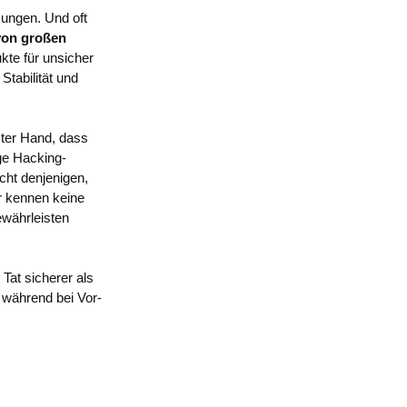
sungen. Und oft
von großen
kte für unsicher
Stabilität und
ter Hand, dass
ige Hacking-
cht denjenigen,
r kennen keine
ewährleisten
 Tat sicherer als
während bei Vor-