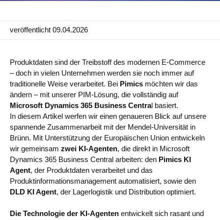
Anwendungsfälle
veröffentlicht 09.04.2026
PIM
DAM
Produktdaten sind der Treibstoff des modernen E‑Commerce
– doch in vielen Unternehmen werden sie noch immer auf
Catalog Management
traditionelle Weise verarbeitet.
Bei
Pimics
möchten wir das
ändern – mit unserer PIM‑Lösung, die vollständig auf
Ecosystem
Microsoft Dynamics 365 Business Centra
l basiert.
In diesem Artikel werfen wir einen genaueren Blick auf unsere
Microsoft Dynamics 365 Business Central
spannende Zusammenarbeit mit der Mendel‑Universität in
Brünn. Mit Unterstützung der Europäischen Union entwickeln
Shopify Integration mit Pimics
wir gemeinsam
zwei KI‑Agenten
, die direkt in Microsoft
Sana Commerce
Dynamics 365 Business Central arbeiten: den
Pimics KI
Agent
, der Produktdaten verarbeitet und das
Produktinformationsmanagement automatisiert, sowie den
Partner
DLD KI Agent
, der Lagerlogistik und Distribution optimiert.
Ressourcen
Die Technologie der KI‑Agenten
entwickelt sich rasant und