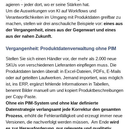
agieren – jeder dort, wo er seine Stärken hat.
Um die Auswirkungen von KI auf Workflows und
Verantwortlichkeiten im Umgang mit Produktdaten greifbar zu
machen, stellen wir drei anschauliche Beispiele vor:
eines aus
der Vergangenheit, eines aus der Gegenwart und eines
aus der nahen Zukunft.
Vergangenheit: Produktdatenverwaltung ohne PIM
Stellen Sie sich einen Händler vor, der mehr als 2.000 neue
SKUs von verschiedenen Lieferanten einpflegen muss. Die
Produktdaten landen überall: in Excel‑Dateien, PDFs, E‑Mails
oder auf geteilten Laufwerken. Jemand importiert, was möglich
ist, ins ERP, ergänzt fehlende Informationen in Tabellen,
benennt Bilder manuell um und kopiert Produktbeschreibungen
per Copy‑Paste.
Ohne ein PIM‑System und ohne klar definierte
Datenstrategie verlangsamt jede Korrektur den gesamten
Prozess
, erhöht die Fehleranfälligkeit und erzeugt immer neue
Versionen, die nachverfolgt werden müssen
.
Am Ende
wird
es zur Herausforderung, nur relevante und qualitativ