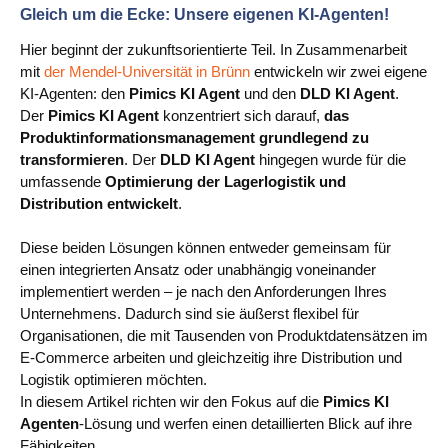
Gleich um die Ecke: Unsere eigenen KI‑Agenten!
Hier beginnt der zukunftsorientierte Teil. In Zusammenarbeit
mit
der Mendel‑Universität in Brünn
entwickeln wir zwei eigene
KI‑Agenten: den
Pimics KI Agent
und den
DLD KI Agent
.
Der
Pimics KI Agent
konzentriert sich darauf,
das
Produktinformationsmanagement grundlegend zu
transformieren
. Der
DLD KI Agent
hingegen wurde für die
umfassende
Optimierung der Lagerlogistik und
Distribution entwickelt
.
Diese beiden Lösungen können entweder gemeinsam für
einen integrierten Ansatz oder unabhängig voneinander
implementiert werden – je nach den Anforderungen Ihres
Unternehmens. Dadurch sind sie äußerst flexibel für
Organisationen, die mit Tausenden von Produktdatensätzen im
E‑Commerce arbeiten und gleichzeitig ihre Distribution und
Logistik optimieren möchten.
In diesem Artikel richten wir den Fokus auf die
Pimics KI
Agenten
‑Lösung und werfen einen detaillierten Blick auf ihre
Fähigkeiten.