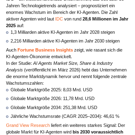
Jahren Technologietrends analysiert – prognostiziert ein
enormes Wachstum im Bereich der KI‑Agenten. Die Zahl
aktiver Agenten wird laut
IDC
von rund
28,6 Millionen im Jahr
2025
auf:
1,3 Milliarden aktive KI‑Agenten im Jahr 2028 steigen
2,216 Milliarden aktive KI‑Agenten im Jahr 2030 steigen
Auch
Fortune Business Insights
zeigt, wie rasant sich die
KI‑Agenten‑Ökonomie entwickelt.
In der Studie:
AI Agents Market Size, Share & Industry
Analysis
(veröffentlicht im März 2026) hebt das Unternehmen
die enorme Marktdynamik hervor und nennt folgende zentrale
Wachstumszahlen:
Globale Marktgröße 2025: 8,03 Mrd. USD
Globale Marktgröße 2026: 11,78 Mrd. USD
Globale Marktgröße 2034: 251,38 Mrd. USD
Jährliche Wachstumsrate (CAGR 2025–2034): 46,61 %
Grand View Research
liefert ein weiteres starkes Signal: Der
globale Markt für KI‑Agenten wird
bis 2030 voraussichtlich