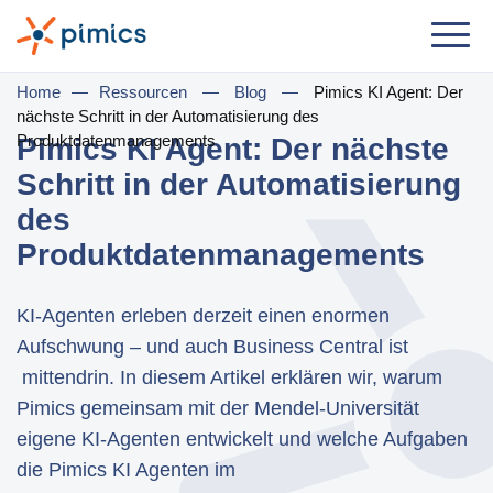
Lösung
Home
—
Ressourcen
—
Blog
—
Pimics KI Agent: Der
nächste Schritt in der Automatisierung des
Nach Jobrolle
Produktdatenmanagements
Pimics KI Agent: Der nächste
Schritt in der Automatisierung
Produktmanager
des
Marketingmanager
Produktdatenmanagements
IT-Manager
Geschäftsführer
KI‑Agenten erleben derzeit einen enormen
Aufschwung – und auch Business Central ist
Nach Geschäftsbedarf
mittendrin. In diesem Artikel erklären wir, warum
Pimics gemeinsam mit der Mendel‑Universität
Ditribution & Großhandel
eigene KI‑Agenten entwickelt und welche Aufgaben
E-Commerce
die Pimics KI Agenten im