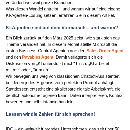
verändert weltweit ganze Branchen.
Blog
Was diesen Wandel antreibt – und warum wir auf eine eigene
KI‑Agenten‑Lösung setzen, erfahren Sie in diesem Artikel.
Videos
KI‑Agenten sind auf dem Vormarsch – und warum?
Was ist PIM
Ein Blick zurück auf den März 2025 zeigt, wie stark sich das
Thema verändert hat. In diesem Monat stellte Microsoft die
Preis
ersten Business‑Central‑Agenten vor: den
Sales Order Agent
und den
Payables Agent
. Damit verlagerte sich die
Kontakt
Diskussion von „KI unterstützt mich“ hin zu „KI arbeitet
mit mir“ oder „für mich“.
Wir bewegen uns weg von klassischen Chatbot-Assistenten,
bei denen jedes Ergebnis vom perfekten Prompt abhängt.
Stattdessen entsteht eine skalierbare digitale Arbeitskraft, die
deutlich autonomer agieren kann: Daten interpretieren, Kontext
bewerten und selbstständig handeln.
Lassen wir die Zahlen für sich sprechen!
IDC – ein weltweit führendes Unternehmen, das seit über 50