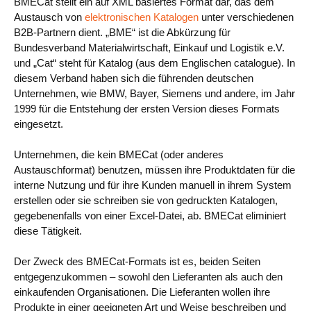
BMECat stellt ein auf XML basiertes Format dar, das dem
Austausch von
elektronischen Katalogen
unter verschiedenen
Anwendungsfälle
B2B-Partnern dient. „BME“ ist die Abkürzung für
Bundesverband Materialwirtschaft, Einkauf und Logistik e.V.
PIM
und „Cat“ steht für Katalog (aus dem Englischen catalogue). In
diesem Verband haben sich die führenden deutschen
DAM
Unternehmen, wie BMW, Bayer, Siemens und andere, im Jahr
Catalog Management
1999 für die Entstehung der ersten Version dieses Formats
eingesetzt.
Ecosystem
Unternehmen, die kein BMECat (oder anderes
Microsoft Dynamics 365 Business Central
Austauschformat) benutzen, müssen ihre Produktdaten für die
interne Nutzung und für ihre Kunden manuell in ihrem System
Shopify Integration mit Pimics
erstellen oder sie schreiben sie von gedruckten Katalogen,
gegebenenfalls von einer Excel-Datei, ab. BMECat eliminiert
Sana Commerce
diese Tätigkeit.
Der Zweck des BMECat-Formats ist es, beiden Seiten
Partner
entgegenzukommen – sowohl den Lieferanten als auch den
einkaufenden Organisationen. Die Lieferanten wollen ihre
Ressourcen
Produkte in einer geeigneten Art und Weise beschreiben und