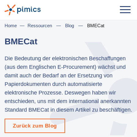
Lösung
Home
—
Ressourcen
—
Blog
—
BMECat
Nach Jobrolle
BMECat
Produktmanager
Die Bedeutung der elektronischen Beschaffungen
Marketingmanager
(aus dem Englischen E-Procurement) wächst und
IT-Manager
damit auch der Bedarf an der Ersetzung von
Papierdokumenten durch automatisierte
Geschäftsführer
elektronische Prozesse. Deswegen haben wir
entschieden, uns mit dem international anerkannten
Nach Geschäftsbedarf
Standard BMECat in diesem Artikel zu beschäftigen.
Ditribution & Großhandel
Zurück zum Blog
E-Commerce