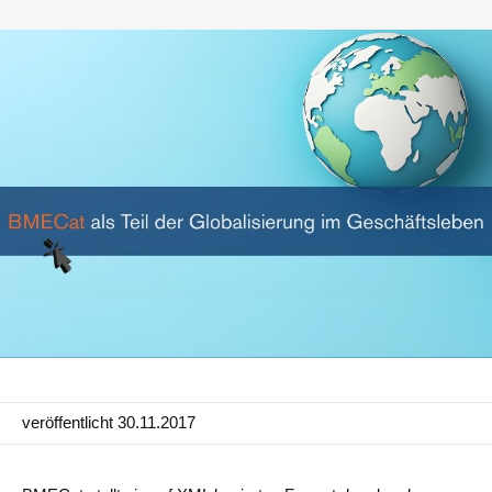
Produktion
PIM für Marketing
Einzelhandel
Produkt
Eigenschaften
Integration mit Plattformen
e-Commerce
Channels & Publishing
Druckkataloge
veröffentlicht 30.11.2017
Taxonomie & Klassifizierung
Standards für den Produktdatenaustausch